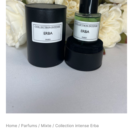
Home
/
Parfums
/
Mixte
/ Collection intense Erba