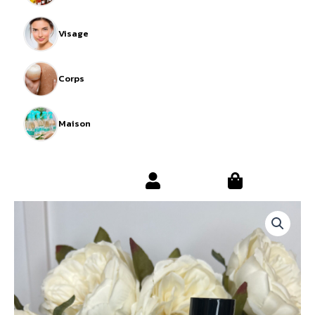
Visage
Corps
Maison
Collection
intense
Erba
quantity