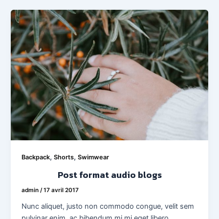
,
,
Backpack
Shorts
Swimwear
Post format audio blogs
admin
/
17 avril 2017
Nunc aliquet, justo non commodo congue, velit sem
pulvinar enim, ac bibendum mi mi eget libero.