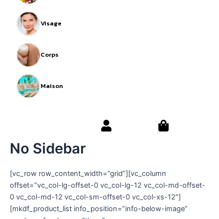
Visage
Corps
Maison
No Sidebar
[vc_row row_content_width=”grid”][vc_column
offset=”vc_col-lg-offset-0 vc_col-lg-12 vc_col-md-offset-
0 vc_col-md-12 vc_col-sm-offset-0 vc_col-xs-12″]
[mkdf_product_list info_position=”info-below-image”