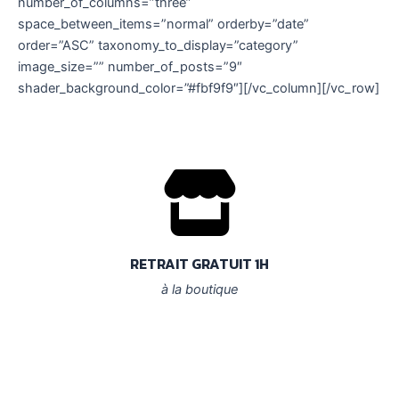
number_of_columns=”three”
space_between_items=”normal” orderby=”date”
order=”ASC” taxonomy_to_display=”category”
image_size=”” number_of_posts=”9″
shader_background_color=”#fbf9f9″][/vc_column][/vc_row]
RETRAIT GRATUIT 1H
à la boutique